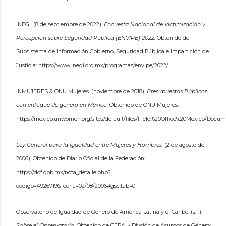
INEGI. (8 de septiembre de 2022).
Encuesta Nacional de Victimización y
Percepción sobre Seguridad Pública (ENVIPE) 2022.
Obtenido de
Subsistema de Información Gobierno, Seguridad Pública e Impartición de
Justicia: https://www.inegi.org.mx/programas/envipe/2022/
INMUJERES & ONU Mujeres. (noviembre de 2018).
Presupuestos Públicos
con enfoque de género en México.
Obtenido de ONU Mujeres:
https://mexico.unwomen.org/sites/default/files/Field%20Office%20Mexico/
Ley General para la Igualdad entre Mujeres y Hombres.
(2 de agosto de
2006). Obtenido de Diario Oficial de la Federación:
https://dof.gob.mx/nota_detalle.php?
codigo=4926719&fecha=02/08/2006#gsc.tab=0
Observatorio de Igualdad de Género de América Latina y el Caribe. (s.f.).
Sobre el Observatorio.
Obtenido de CEPAL- Divsión de Asuntos de Género: