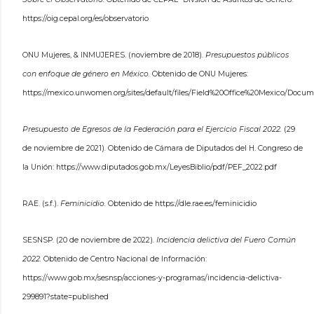
https://oig.cepal.org/es/observatorio
ONU Mujeres, & INMUJERES. (noviembre de 2018).
Presupuestos públicos
con enfoque de género en México.
Obtenido de ONU Mujeres:
https://mexico.unwomen.org/sites/default/files/Field%20Office%20Mexico/
Presupuesto de Egresos de la Federación para el Ejercicio Fiscal 2022.
(29
de noviembre de 2021). Obtenido de Cámara de Diputados del H. Congreso de
la Unión: https://www.diputados.gob.mx/LeyesBiblio/pdf/PEF_2022.pdf
RAE. (s.f.).
Feminicidio.
Obtenido de https://dle.rae.es/feminicidio
SESNSP. (20 de noviembre de 2022).
Incidencia delictiva del Fuero Común
2022.
Obtenido de Centro Nacional de Información:
https://www.gob.mx/sesnsp/acciones-y-programas/incidencia-delictiva-
299891?state=published