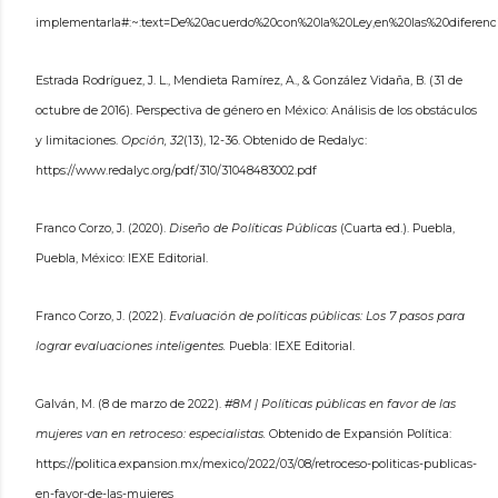
implementarla#:~:text=De%20acuerdo%20con%20la%20Ley,en%20las%20diferenc
Estrada Rodríguez, J. L., Mendieta Ramírez, A., & González Vidaña, B. (31 de
octubre de 2016). Perspectiva de género en México: Análisis de los obstáculos
y limitaciones.
Opción, 32
(13), 12-36. Obtenido de Redalyc:
https://www.redalyc.org/pdf/310/31048483002.pdf
Franco Corzo, J. (2020).
Diseño de Políticas Públicas
(Cuarta ed.). Puebla,
Puebla, México: IEXE Editorial.
Franco Corzo, J. (2022).
Evaluación de políticas públicas: Los 7 pasos para
lograr evaluaciones inteligentes.
Puebla: IEXE Editorial.
Galván, M. (8 de marzo de 2022).
#8M | Políticas públicas en favor de las
mujeres van en retroceso: especialistas.
Obtenido de Expansión Política:
https://politica.expansion.mx/mexico/2022/03/08/retroceso-politicas-publicas-
en-favor-de-las-mujeres