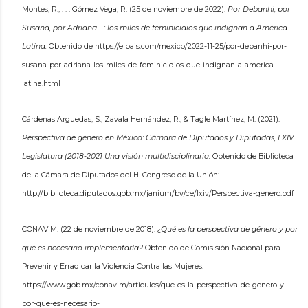
Montes, R., . . . Gómez Vega, R. (25 de noviembre de 2022).
Por Debanhi, por
Susana, por Adriana… : los miles de feminicidios que indignan a América
Latina.
Obtenido de https://elpais.com/mexico/2022-11-25/por-debanhi-por-
susana-por-adriana-los-miles-de-feminicidios-que-indignan-a-america-
latina.html
Cárdenas Arguedas, S., Zavala Hernández, R., & Tagle Martínez, M. (2021).
Perspectiva de género en México: Cámara de Diputados y Diputadas, LXIV
Legislatura (2018-2021 Una visión multidisciplinaria.
Obtenido de Biblioteca
de la Cámara de Diputados del H. Congreso de la Unión:
http://biblioteca.diputados.gob.mx/janium/bv/ce/lxiv/Perspectiva-genero.pdf
CONAVIM. (22 de noviembre de 2018).
¿Qué es la perspectiva de género y por
qué es necesario implementarla?
Obtenido de Comisisión Nacional para
Prevenir y Erradicar la Violencia Contra las Mujeres:
https://www.gob.mx/conavim/articulos/que-es-la-perspectiva-de-genero-y-
por-que-es-necesario-