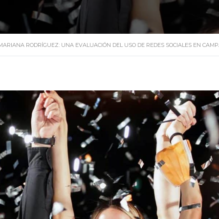
MARIANA RODRÍGUEZ: UNA EVALUACIÓN DEL USO DE REDES SOCIALES EN CAM