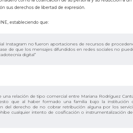
onsideró como la cosificación de su persona y su reducción a un 
ión sus derechos de libertad de expresión.
INE, estableciendo que:
ocial Instagram no fueron aportaciones de recursos de proceden
la base de que los mensajes difundidos en redes sociales no pue
otecnia digital”
 de una relación de tipo comercial entre Mariana Rodríguez Cant
sto que al haber formado una familia bajo la institución 
n del derecho de no cobrar retribución alguna por los servic
híbe cualquier intento de cosificación o instrumentalización de