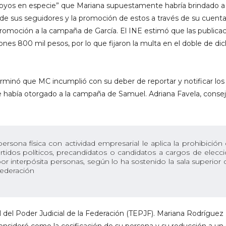
“apoyos en especie” que Mariana supuestamente habría brindado a
 de sus seguidores y la promoción de estos a través de su cuent
romoción a la campaña de García. El INE estimó que las publica
ones 800 mil pesos, por lo que fijaron la multa en el doble de di
erminó que MC incumplió con su deber de reportar y notificar los
había otorgado a la campaña de Samuel. Adriana Favela, consej
ersona física con actividad empresarial le aplica la prohibición
artidos políticos, precandidatos o candidatos a cargos de elecc
r interpósita personas, según lo ha sostenido la sala superior 
 Federación
al del Poder Judicial de la Federación (TEPJF). Mariana Rodríguez