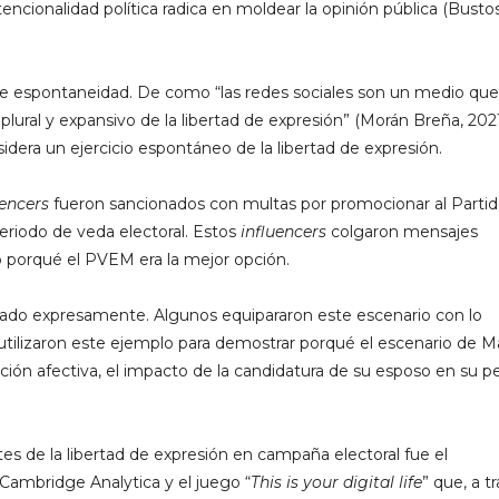
onalidad política radica en moldear la opinión pública (Busto
 de espontaneidad. De como “las redes sociales son un medio que
 plural y expansivo de la libertad de expresión” (Morán Breña, 2021
dera un ejercicio espontáneo de la libertad de expresión.
uencers
fueron sancionados con multas por promocionar al Parti
riodo de veda electoral. Estos
influencers
colgaron mensajes
 porqué el PVEM era la mejor opción.
ado expresamente. Algunos equipararon este escenario con lo
tilizaron este ejemplo para demostrar porqué el escenario de M
ción afectiva, el impacto de la candidatura de su esposo en su p
tes de la libertad de expresión en campaña electoral fue el
Cambridge Analytica y el juego “
This is your digital life
” que, a t