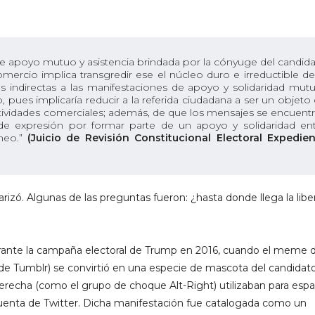
 de apoyo mutuo y asistencia brindada por la cónyuge del candid
ercio implica transgredir ese el núcleo duro e irreductible de
s indirectas a las manifestaciones de apoyo y solidaridad mut
, pues implicaría reducir a la referida ciudadana a ser un objeto
ividades comerciales; además, de que los mensajes se encuent
 de expresión por formar parte de un apoyo y solidaridad en
áneo.”
(Juicio de Revisión Constitucional Electoral Expedie
rizó. Algunas de las preguntas fueron: ¿hasta donde llega la libe
nte la campaña electoral de Trump en 2016, cuando el meme 
de Tumblr) se convirtió en una especie de mascota del candidato
recha (como el grupo de choque Alt-Right) utilizaban para espar
uenta de Twitter. Dicha manifestación fue catalogada como un