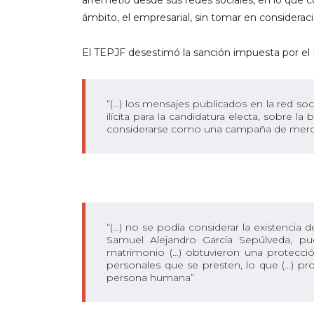
arremetió desde sus redes sociales, en lo que c
ámbito, el empresarial, sin tomar en considerac
El TEPJF desestimó la sanción impuesta por el 
“(…) los mensajes publicados en la red s
ilícita para la candidatura electa, sobre 
considerarse como una campaña de mercad
“(…) no se podía considerar la existencia
Samuel Alejandro García Sepúlveda, pue
matrimonio (…) obtuvieron una protecció
personales que se presten, lo que (…) pro
persona humana”