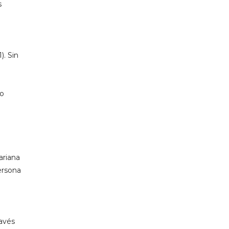
s
). Sin
do
ariana
ersona
ravés