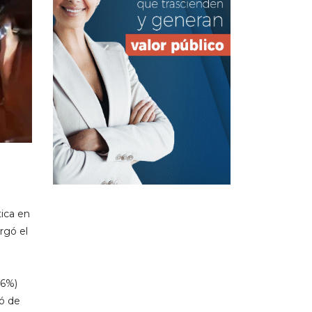
ica en
rgó el
96%)
só de