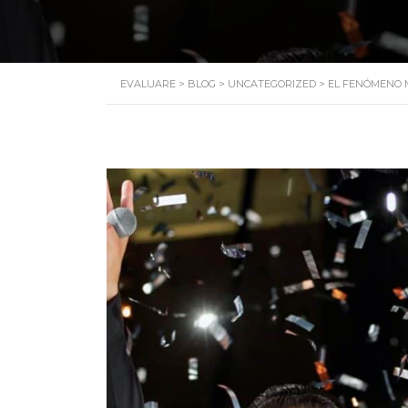
EVALUARE
>
BLOG
>
UNCATEGORIZED
>
EL FENÓMENO 