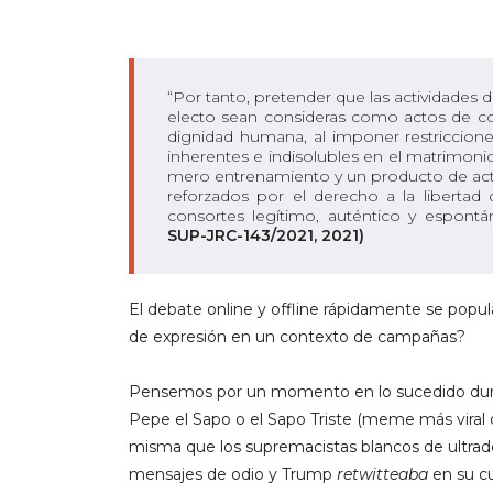
“Por tanto, pretender que las actividades
electo sean consideras como actos de com
dignidad humana, al imponer restriccione
inherentes e indisolubles en el matrimonio
mero entrenamiento y un producto de act
reforzados por el derecho a la libertad
consortes legítimo, auténtico y espont
SUP-JRC-143/2021, 2021)
El debate online y offline rápidamente se popula
de expresión en un contexto de campañas?
Pensemos por un momento en lo sucedido dura
Pepe el Sapo o el Sapo Triste (meme más viral 
misma que los supremacistas blancos de ultrade
mensajes de odio y Trump
retwitteaba
en su c