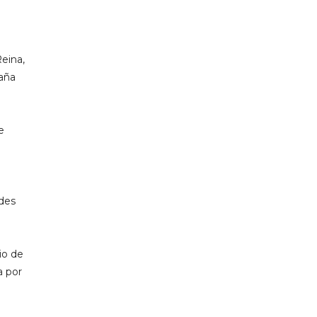
eina,
paña
e
edes
io de
a por