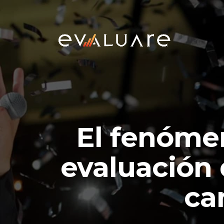
El fenóme
evaluación 
ca