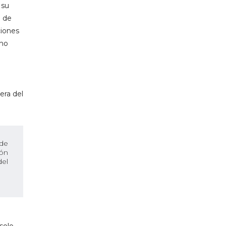
 su
a de
ciones
cho
era del
 de
ión
del