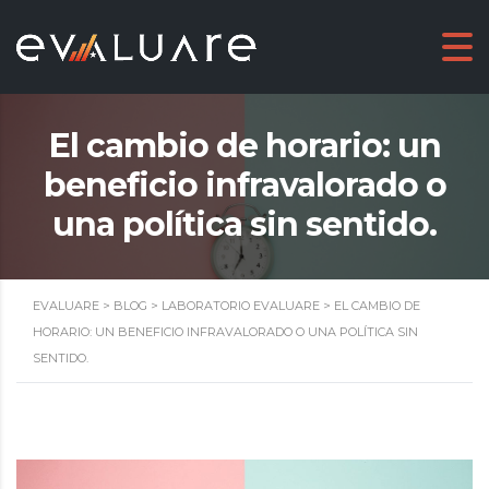
El cambio de horario: un
beneficio infravalorado o
una política sin sentido.
EVALUARE
>
BLOG
>
LABORATORIO EVALUARE
>
EL CAMBIO DE
HORARIO: UN BENEFICIO INFRAVALORADO O UNA POLÍTICA SIN
SENTIDO.