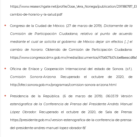
https://www.researchgate.net/profile/Jose_Vera_Noriega/publication/291186787_
cambio-de-horario-y-la-salud.pdf
Congreso de la Ciudad de México. (27 de marzo de 2019).
Dictamente de la
Comisión de Participación Ciudadana, relativo al punto de acuerdo
mediante el cual se solicita al gobierno de México dejar sin efectos […] el
cambio de horario.
Obtenido de Comisión de Participación Ciudadana:
https://www.congresocdmx.gob.mx/media/documentos/47b607b01cbe8aeacd8a5
Oficina de Enlace y Cooperación Internacional del estado de Sonora. (s.f.).
Comisión Sonora-Arizona.
Recuperado el octubre de 2020, de
http://ofeci.sonora.gob.mx/programas/comision-sonora-arizona.html
Presidencia de la República. (6 de marzo de 2019).
06.03.19 Versión
estenógrafica de la Conferencia de Prensa del Presidente Andrés Manuel
López Obrador.
Recuperado el octubre de 2020, de Sala de Prensa:
https://presidente.gob.mx/version-estenografica-de-la-conferencia-de-prensa-
del-presidente-andres-manuel-lopez-obrador-8/