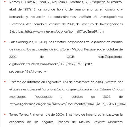
Ramos, G., Díaz, R., Fiscal, R., Alquicira, C., Martínez, S., & Maqueda, M. (marzo-
abril de 1997). El cambio de horario de verano: ahorros en consumo y
demanda, y reducción de contaminantes.
Instituto de Investigaciones
Eléctricas
. Recuperado el octubre de 2020, de Instituto de Investigaciones
Eléctricas: https://www.ineel.mx/publica/bolma97/tec3ma97.htm
Salas Rodríguez, H. (2018).
Los efectos inesperados de la política de cambio
de horario: los accidentes de tránsito en México.
Recuperado el octubre de
2020, de CIDE: http://repositorio-
digital.cide.edu/bitstream/handle/11651/3060/159761.pdf?
sequence=1&isAllowed=y
Sistema de Información Legislativa. (20 de noviembre de 2014).
Decreto por
el que se establece el horario estacional que aplicará en los Estados Unidos
Mexicanos.
Recuperado el octubre de 2020, de
http://sil.gobernacion.gob.mx/Archivos/Documentos/2014/11/asun_3178608_20141
Torres Torres, F. (noviembre de 2000). El cambio de horario: su impacto en la
economía de los hogares urbanos de México.
Revista Momento