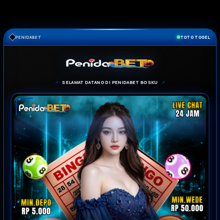
PENIDABET
TOTO TOGEL
SELAMAT DATANG DI PENIDABET BOSKU